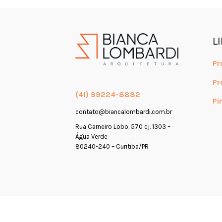
L
Pr
Pr
(41) 99224-8882
Pi
contato@biancalombardi.com.br
Rua Carneiro Lobo, 570 cj. 1303 –
Água Verde
80240-240 – Curitiba/PR