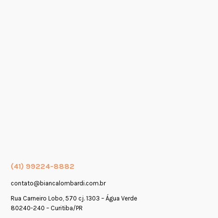
(41) 99224-8882
contato@biancalombardi.com.br
Rua Carneiro Lobo, 570 cj. 1303 – Água Verde
80240-240 – Curitiba/PR