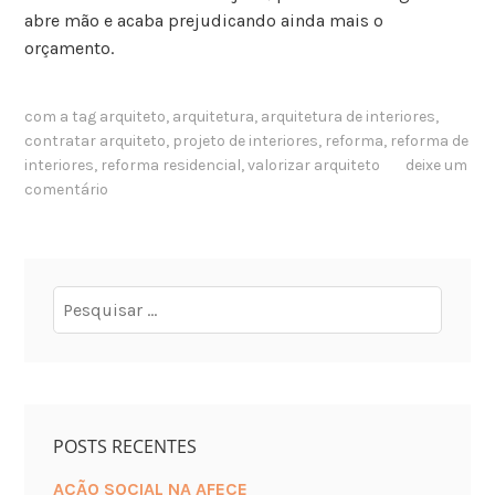
abre mão e acaba prejudicando ainda mais o
orçamento.
com a tag
arquiteto
,
arquitetura
,
arquitetura de interiores
,
contratar arquiteto
,
projeto de interiores
,
reforma
,
reforma de
interiores
,
reforma residencial
,
valorizar arquiteto
deixe um
comentário
POSTS RECENTES
AÇÃO SOCIAL NA AFECE