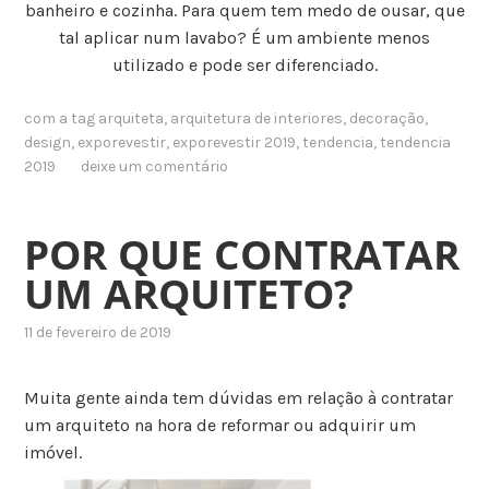
banheiro e cozinha. Para quem tem medo de ousar, que
tal aplicar num lavabo? É um ambiente menos
utilizado e pode ser diferenciado.
com a tag
arquiteta
,
arquitetura de interiores
,
decoração
,
design
,
exporevestir
,
exporevestir 2019
,
tendencia
,
tendencia
2019
deixe um comentário
POR QUE CONTRATAR
UM ARQUITETO?
11 de fevereiro de 2019
Muita gente ainda tem dúvidas em relação à contratar
um arquiteto na hora de reformar ou adquirir um
imóvel.